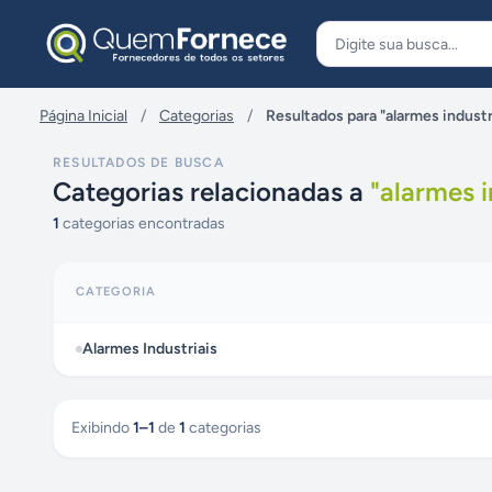
Pular para o conteúdo
Página Inicial
/
Categorias
/
Resultados para "alarmes industr
RESULTADOS DE BUSCA
Categorias relacionadas a
"
alarmes i
1
categorias encontradas
CATEGORIA
Alarmes Industriais
Exibindo
1
–
1
de
1
categorias