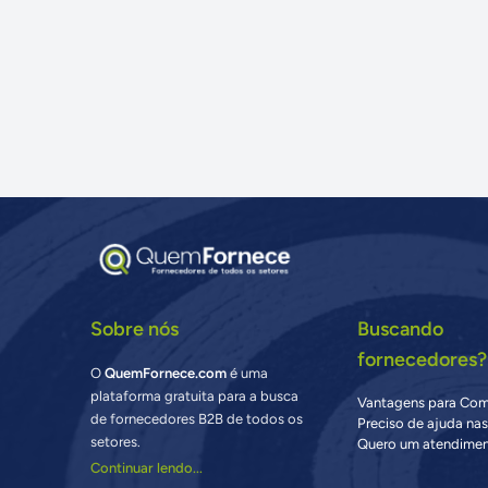
Sobre nós
Buscando
fornecedores?
O
QuemFornece.com
é uma
plataforma gratuita para a busca
Vantagens para Co
de fornecedores B2B de todos os
Preciso de ajuda na
setores.
Quero um atendimen
Continuar lendo...