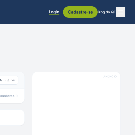
Login
Cadastre-se
Blog do QF
ANÚNCIO
ecedores