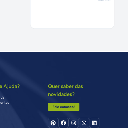
e Ajuda?
Quer saber das
novidades?
uda
uentes
Fale conosco!