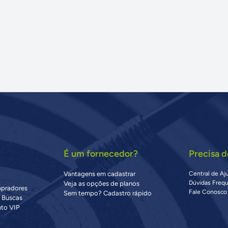
É um fornecedor?
Precisa d
Vantagens em cadastrar
Central de Aj
Dúvidas Freq
Veja as opções de planos
mpradores
Fale Conosco
Sem tempo? Cadastro rápido
s Buscas
to VIP