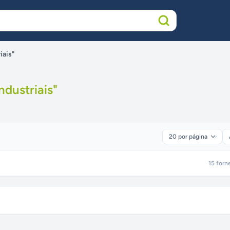
iais"
ndustriais
"
15
forn