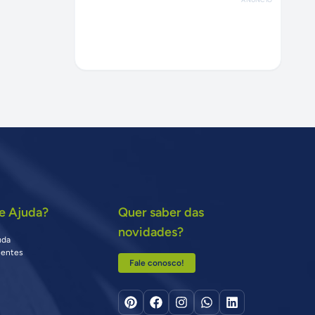
e Ajuda?
Quer saber das
novidades?
uda
uentes
Fale conosco!