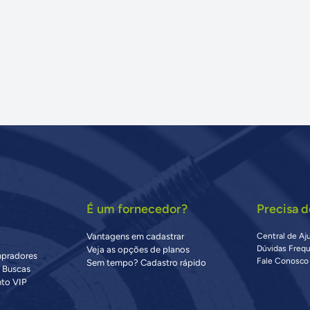
É um fornecedor?
Precisa d
Vantagens em cadastrar
Central de Aj
Dúvidas Freq
Veja as opções de planos
mpradores
Fale Conosco
Sem tempo? Cadastro rápido
s Buscas
to VIP