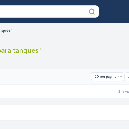
anques"
para tanques
"
2
forn