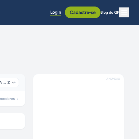
Login
Cadastre-se
Blog do QF
ANÚNCIO
ecedores