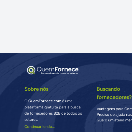
Sobre nós
Buscando
fornecedores?
O
QuemFornece.com
é uma
plataforma gratuita para a busca
Vantagens para Co
de fornecedores B2B de todos os
Preciso de ajuda na
setores.
Quero um atendimen
Continuar lendo...