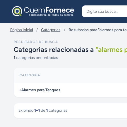
Pular para o conteúdo
Página Inicial
/
Categorias
/
Resultados para "alarmes para t
RESULTADOS DE BUSCA
Categorias relacionadas a
"
alarmes 
1
categorias encontradas
CATEGORIA
Alarmes para Tanques
Exibindo
1
–
1
de
1
categorias