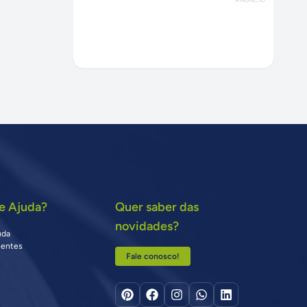
e Ajuda?
Quer saber das
novidades?
uda
uentes
Fale conosco!