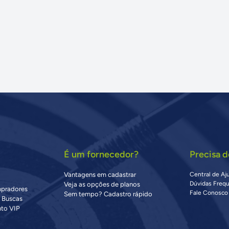
É um fornecedor?
Precisa d
Vantagens em cadastrar
Central de Aj
Dúvidas Freq
Veja as opções de planos
mpradores
Fale Conosco
Sem tempo? Cadastro rápido
s Buscas
to VIP