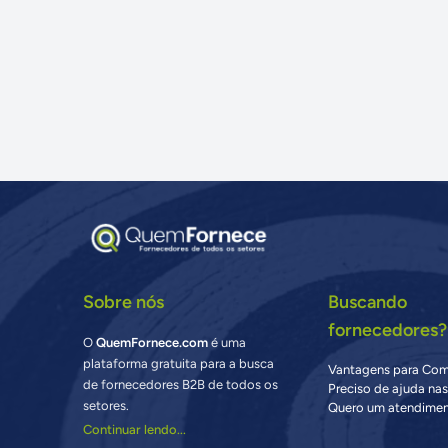
Sobre nós
Buscando
fornecedores?
O
QuemFornece.com
é uma
plataforma gratuita para a busca
Vantagens para Co
de fornecedores B2B de todos os
Preciso de ajuda na
setores.
Quero um atendimen
Continuar lendo...