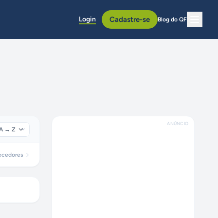
Login
Cadastre-se
Blog do QF
ANÚNCIO
ecedores