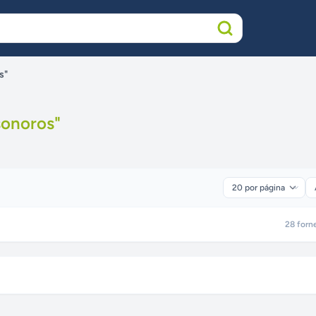
s"
sonoros
"
28
forn