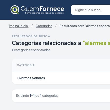
Pular para o conteúdo
Página Inicial
/
Categorias
/
Resultados para "alarmes sonoro
RESULTADOS DE BUSCA
Categorias relacionadas a
"
alarmes 
1
categorias encontradas
CATEGORIA
Alarmes Sonoros
Exibindo
1
–
1
de
1
categorias