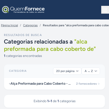
Pular para o conteúdo
Página Inicial
/
Categorias
/
Resultados para "alca preformada para cabo cobe
RESULTADOS DE BUSCA
Categorias relacionadas a
"
alca
preformada para cabo coberto de
"
1
categorias encontradas
CATEGORIA
Alça Preformada para Cabo Coberto - DE
2
fornecedores
Exibindo
1
–
1
de
1
categorias