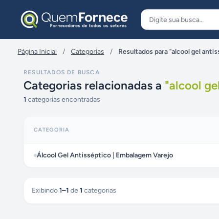
Pular para o conteúdo
Página Inicial
/
Categorias
/
Resultados para "alcool gel ant
RESULTADOS DE BUSCA
Categorias relacionadas a
"
alcool ge
1
categorias encontradas
CATEGORIA
Álcool Gel Antisséptico | Embalagem Varejo
Exibindo
1
–
1
de
1
categorias