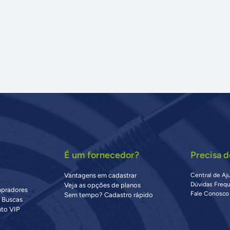
É um fornecedor?
Precisa d
Vantagens em cadastrar
Central de Aj
Dúvidas Freq
Veja as opções de planos
mpradores
Fale Conosco
Sem tempo? Cadastro rápido
s Buscas
to VIP