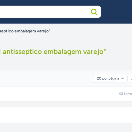
isseptico embalagem varejo"
l antisseptico embalagem varejo
"
42
forn