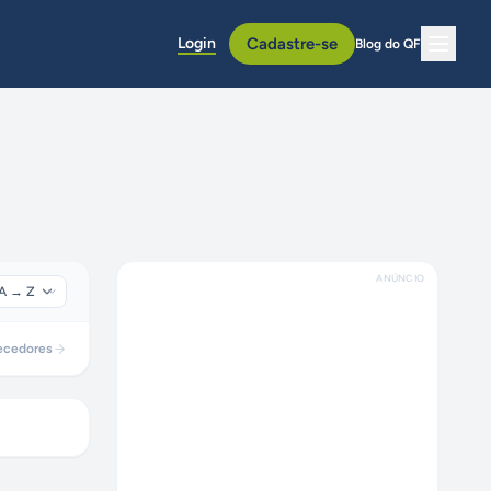
Login
Cadastre-se
Blog do QF
ANÚNCIO
ecedores