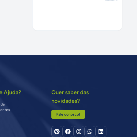
e Ajuda?
Quer saber das
novidades?
uda
uentes
Fale conosco!