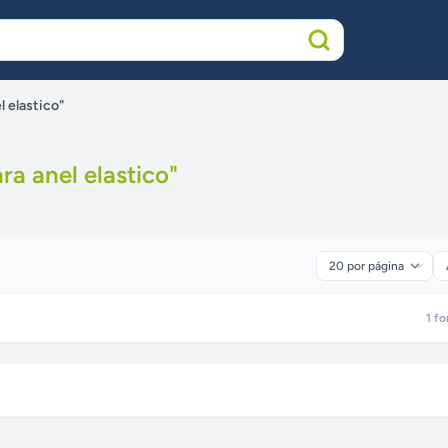
l elastico"
ara anel elastico
"
1
fo