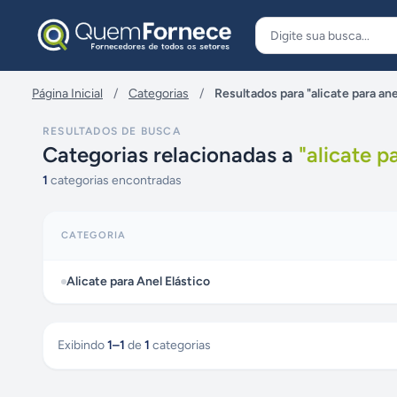
Pular para o conteúdo
Página Inicial
/
Categorias
/
Resultados para "alicate para ane
RESULTADOS DE BUSCA
Categorias relacionadas a
"
alicate p
1
categorias encontradas
CATEGORIA
Alicate para Anel Elástico
Exibindo
1
–
1
de
1
categorias