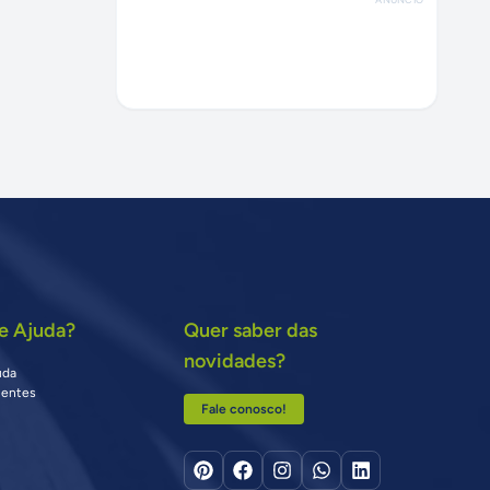
e Ajuda?
Quer saber das
novidades?
uda
uentes
Fale conosco!