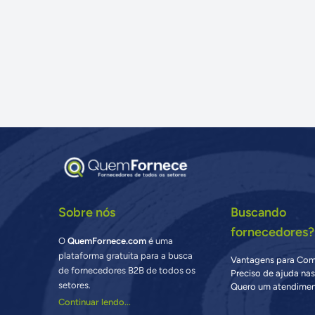
Sobre nós
Buscando
fornecedores?
O
QuemFornece.com
é uma
plataforma gratuita para a busca
Vantagens para Co
de fornecedores B2B de todos os
Preciso de ajuda na
setores.
Quero um atendimen
Continuar lendo...