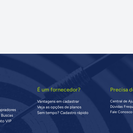
É um fornecedor?
Precisa d
Vantagens em cadastrar
Central de Aj
Dúvidas Freq
Veja as opções de planos
mpradores
Fale Conosco
Sem tempo? Cadastro rápido
s Buscas
to VIP