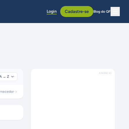
Login
Cadastre-se
Blog do QF
ANÚNCIO
rnecedor