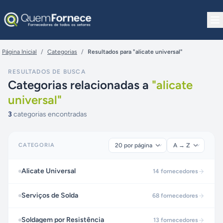
Pular para o conteúdo
Página Inicial
/
Categorias
/
Resultados para "alicate universal"
RESULTADOS DE BUSCA
Categorias relacionadas a
"
alicate
universal
"
3
categorias encontradas
CATEGORIA
Alicate Universal
14
fornecedores
Serviços de Solda
68
fornecedores
Soldagem por Resistência
13
fornecedores