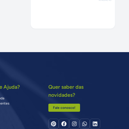
e Ajuda?
Quer saber das
novidades?
uda
uentes
Fale conosco!