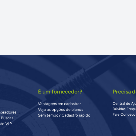
É um fornecedor?
Precisa d
Vantagens em cadastrar
Central de Aj
Dúvidas Freq
Veja as opções de planos
mpradores
Fale Conosco
Sem tempo? Cadastro rápido
s Buscas
to VIP