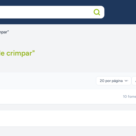
mpar"
de crimpar
"
10
forn