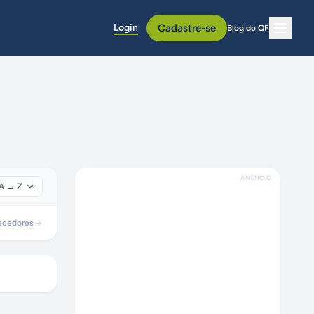
Login
Cadastre-se
Blog do QF
ANÚNCIO
ecedores