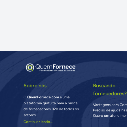
Sobre nós
Buscando
fornecedores?
O
QuemFornece.com
é uma
plataforma gratuita para a busca
Vantagens para Co
de fornecedores B2B de todos os
Preciso de ajuda na
setores.
Quero um atendimen
Continuar lendo...