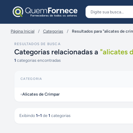
Pular para o conteúdo
Página Inicial
/
Categorias
/
Resultados para "alicates de cri
RESULTADOS DE BUSCA
Categorias relacionadas a
"
alicates 
1
categorias encontradas
CATEGORIA
Alicates de Crimpar
Exibindo
1
–
1
de
1
categorias