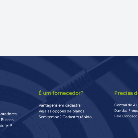
É um fornecedor?
Precisa d
Vantagens em cadastrar
Central de Aj
Dúvidas Freq
Veja as opções de planos
mpradores
Fale Conosco
Sem tempo? Cadastro rápido
s Buscas
to VIP