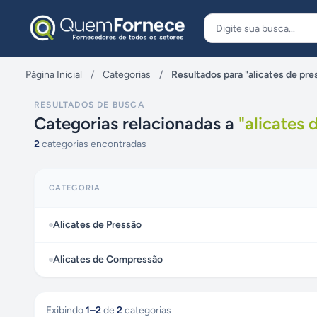
Pular para o conteúdo
Página Inicial
/
Categorias
/
Resultados para "alicates de pre
RESULTADOS DE BUSCA
Categorias relacionadas a
"
alicates 
2
categorias encontradas
CATEGORIA
Alicates de Pressão
Alicates de Compressão
Exibindo
1
–
2
de
2
categorias