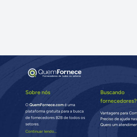
Sobre nós
Buscando
fornecedores?
O
QuemFornece.com
é uma
plataforma gratuita para a busca
Vantagens para Co
de fornecedores B2B de todos os
Preciso de ajuda na
setores.
Quero um atendimen
Continuar lendo...