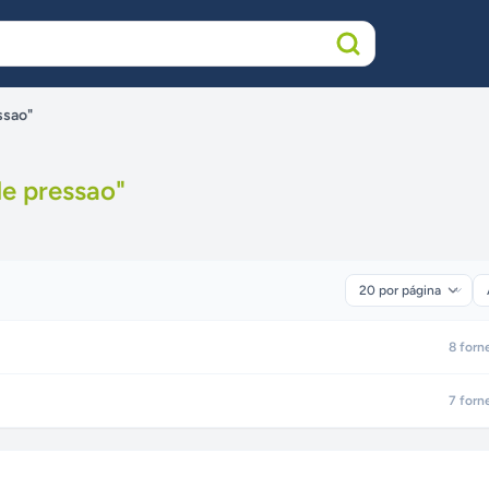
ssao"
de pressao
"
8
forn
7
forn