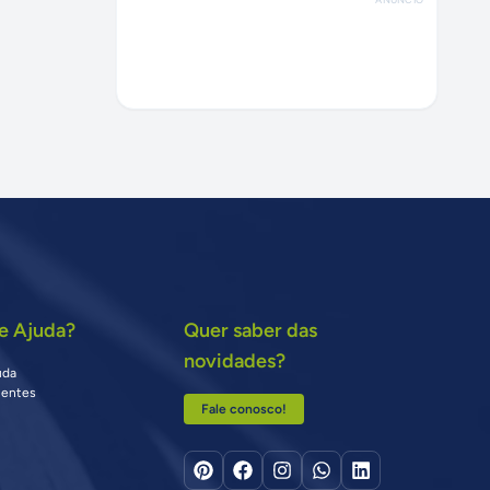
e Ajuda?
Quer saber das
novidades?
uda
uentes
Fale conosco!