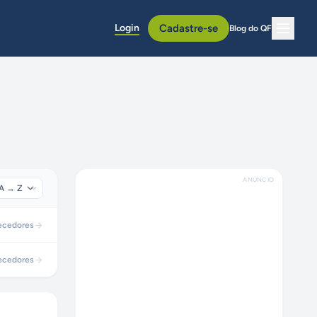
Login
Cadastre-se
Blog do QF
ANÚNCIO
ecedores
ecedores