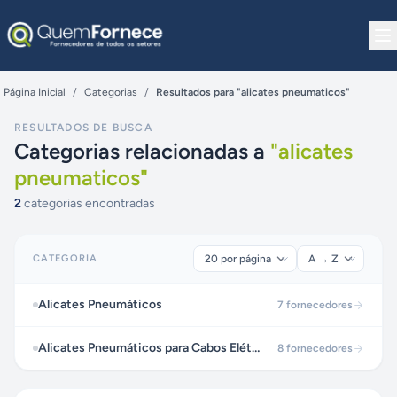
Pular para o conteúdo
Página Inicial
/
Categorias
/
Resultados para "alicates pneumaticos"
RESULTADOS DE BUSCA
Categorias relacionadas a
"
alicates
pneumaticos
"
2
categorias encontradas
CATEGORIA
Alicates Pneumáticos
7
fornecedores
Alicates Pneumáticos para Cabos Elétricos
8
fornecedores