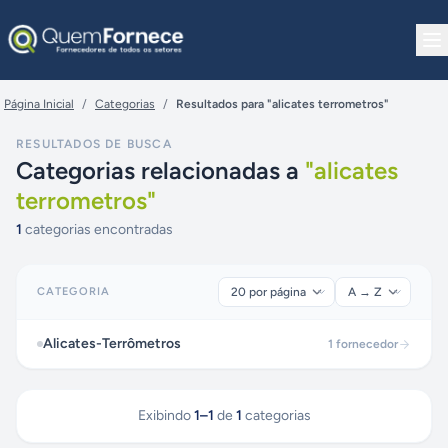
Pular para o conteúdo
Página Inicial
/
Categorias
/
Resultados para "alicates terrometros"
RESULTADOS DE BUSCA
Categorias relacionadas a
"
alicates
terrometros
"
1
categorias encontradas
CATEGORIA
Alicates-Terrômetros
1
fornecedor
Exibindo
1
–
1
de
1
categorias