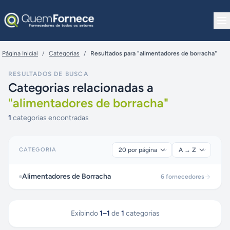
Pular para o conteúdo
Página Inicial
/
Categorias
/
Resultados para "alimentadores de borracha"
RESULTADOS DE BUSCA
Categorias relacionadas a
"
alimentadores de borracha
"
1
categorias encontradas
CATEGORIA
Alimentadores de Borracha
6
fornecedores
Exibindo
1
–
1
de
1
categorias