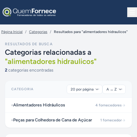
Pular para o conteúdo
Página Inicial
/
Categorias
/
Resultados para "alimentadores hidraulicos"
RESULTADOS DE BUSCA
Categorias relacionadas a
"
alimentadores hidraulicos
"
2
categorias encontradas
CATEGORIA
Alimentadores Hidráulicos
4
fornecedores
Peças para Colhedora de Cana de Açúcar
1
fornecedor