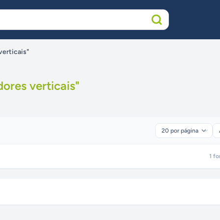
verticais"
ores verticais
"
1
fo