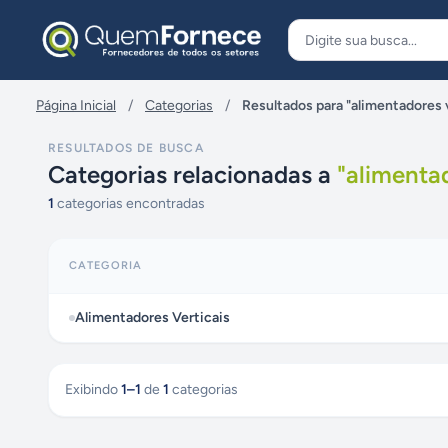
Pular para o conteúdo
Página Inicial
/
Categorias
/
Resultados para "alimentadores 
RESULTADOS DE BUSCA
Categorias relacionadas a
"
alimentad
1
categorias encontradas
CATEGORIA
Alimentadores Verticais
Exibindo
1
–
1
de
1
categorias