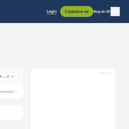
Login
Cadastre-se
Blog do QF
ANÚNCIO
rnecedor