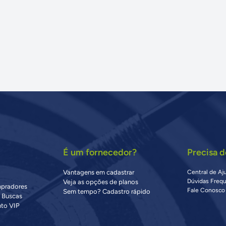
É um fornecedor?
Precisa d
Vantagens em cadastrar
Central de Aj
Dúvidas Freq
Veja as opções de planos
mpradores
Fale Conosco
Sem tempo? Cadastro rápido
s Buscas
to VIP