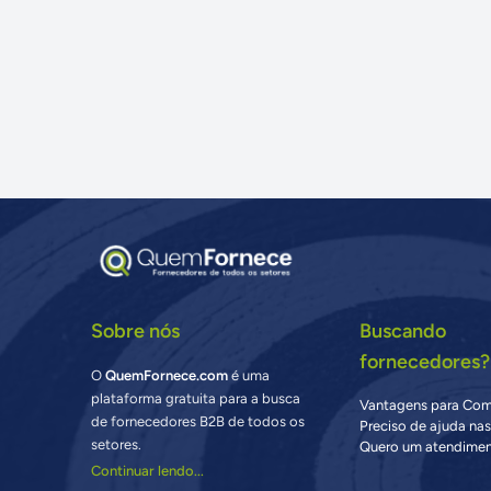
Sobre nós
Buscando
fornecedores?
O
QuemFornece.com
é uma
plataforma gratuita para a busca
Vantagens para Co
de fornecedores B2B de todos os
Preciso de ajuda na
setores.
Quero um atendimen
Continuar lendo...