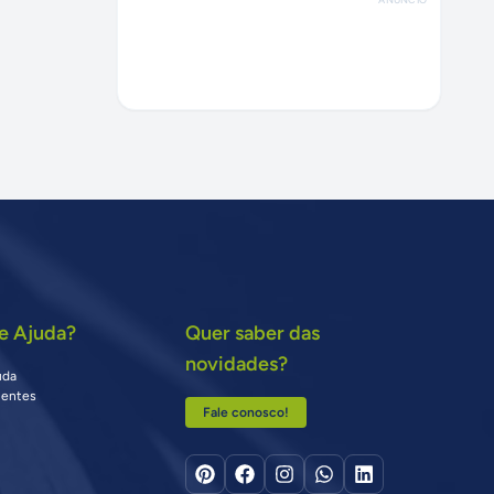
e Ajuda?
Quer saber das
novidades?
uda
uentes
Fale conosco!