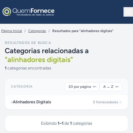
Pular para o conteúdo
Página Inicial
/
Categorias
/
Resultados para "alinhadores digitais"
RESULTADOS DE BUSCA
Categorias relacionadas a
"
alinhadores digitais
"
1
categorias encontradas
CATEGORIA
Alinhadores Digitais
2
fornecedores
Exibindo
1
–
1
de
1
categorias