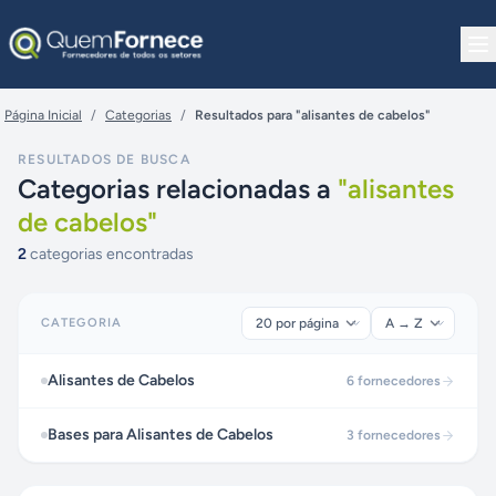
Pular para o conteúdo
Página Inicial
/
Categorias
/
Resultados para "alisantes de cabelos"
RESULTADOS DE BUSCA
Categorias relacionadas a
"
alisantes
de cabelos
"
2
categorias encontradas
CATEGORIA
Alisantes de Cabelos
6
fornecedores
Bases para Alisantes de Cabelos
3
fornecedores