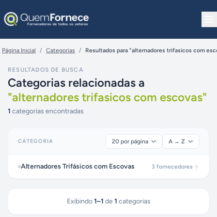
Pular para o conteúdo
Página Inicial
/
Categorias
/
Resultados para "alternadores trifasicos com es
RESULTADOS DE BUSCA
Categorias relacionadas a
"
alternadores trifasicos com escovas
"
1
categorias encontradas
CATEGORIA
Alternadores Trifásicos com Escovas
3
fornecedores
Exibindo
1
–
1
de
1
categorias