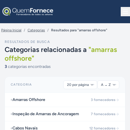
Pular para o conteúdo
Página Inicial
/
Categorias
/
Resultados para "amarras offshore"
RESULTADOS DE BUSCA
Categorias relacionadas a
"
amarras
offshore
"
3
categorias encontradas
CATEGORIA
Amarras Offshore
3
fornecedores
Inspeção de Amarras de Ancoragem
7
fornecedores
Cabos Navais
12
fornecedores