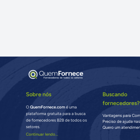
Sobre nós
Buscando
fornecedores?
O
QuemFornece.com
é uma
plataforma gratuita para a busca
Vantagens para Co
de fornecedores B2B de todos os
Preciso de ajuda na
setores.
Quero um atendimen
Continuar lendo...