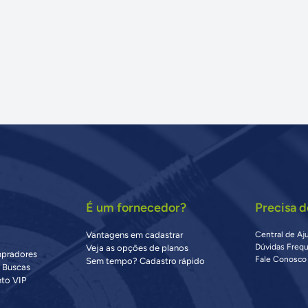
É um fornecedor?
Precisa d
Vantagens em cadastrar
Central de Aj
Dúvidas Freq
Veja as opções de planos
mpradores
Fale Conosco
Sem tempo? Cadastro rápido
s Buscas
to VIP