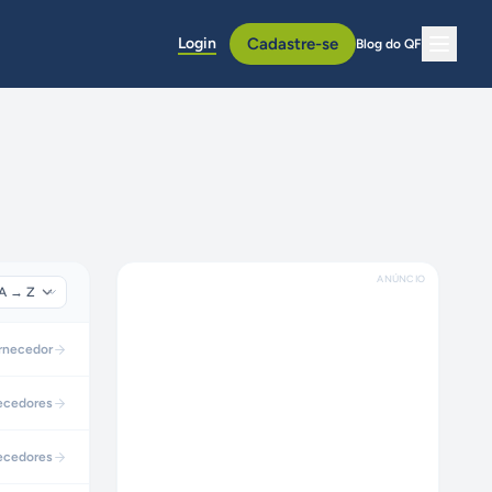
Login
Cadastre-se
Blog do QF
ANÚNCIO
rnecedor
ecedores
ecedores