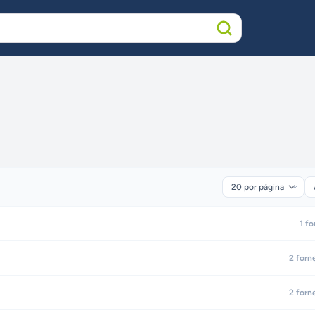
1
fo
2
forn
2
forn