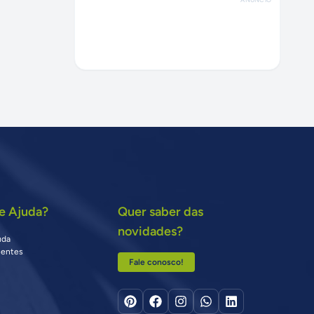
e Ajuda?
Quer saber das
novidades?
uda
uentes
Fale conosco!