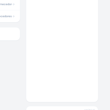
rnecedor
ecedores
ANÚNCIO