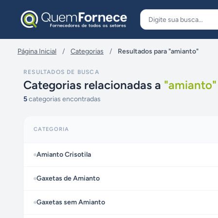
Pular para o conteúdo
Página Inicial
/
Categorias
/
Resultados para "amianto"
RESULTADOS DE BUSCA
Categorias relacionadas a
"
amianto
"
5
categorias encontradas
CATEGORIA
Amianto Crisotila
Gaxetas de Amianto
Gaxetas sem Amianto