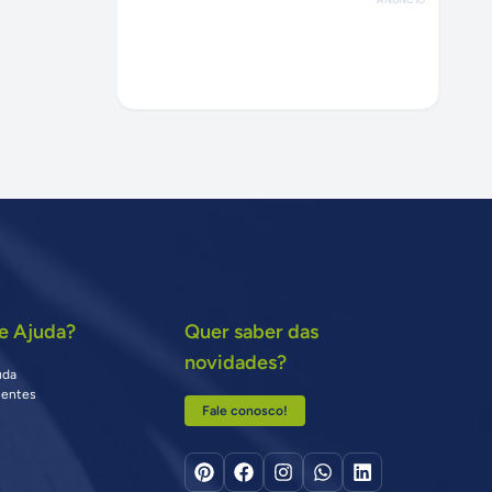
e Ajuda?
Quer saber das
novidades?
uda
uentes
Fale conosco!