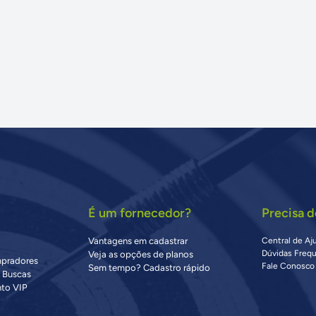
É um fornecedor?
Precisa d
Vantagens em cadastrar
Central de Aj
Dúvidas Freq
Veja as opções de planos
mpradores
Fale Conosco
Sem tempo? Cadastro rápido
s Buscas
to VIP