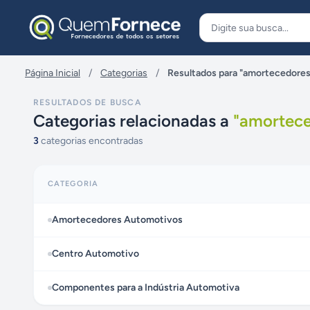
Pular para o conteúdo
Página Inicial
/
Categorias
/
Resultados para "amortecedore
RESULTADOS DE BUSCA
Categorias relacionadas a
"
amortece
3
categorias encontradas
CATEGORIA
Amortecedores Automotivos
Centro Automotivo
Componentes para a Indústria Automotiva