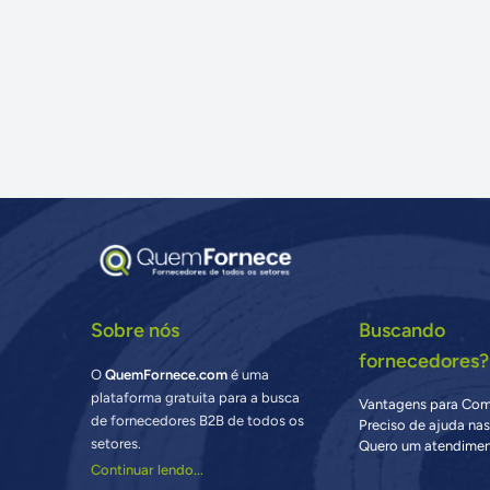
Sobre nós
Buscando
fornecedores?
O
QuemFornece.com
é uma
plataforma gratuita para a busca
Vantagens para Co
de fornecedores B2B de todos os
Preciso de ajuda na
setores.
Quero um atendimen
Continuar lendo...