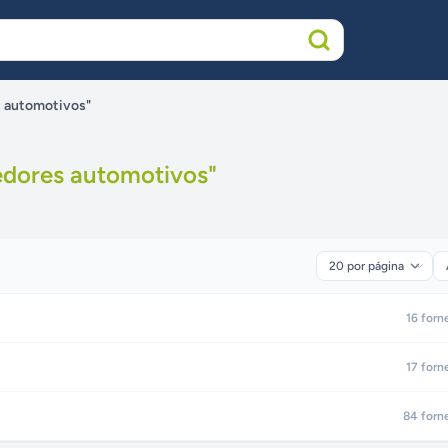
s automotivos"
dores automotivos
"
16
forn
17
forn
84
forn