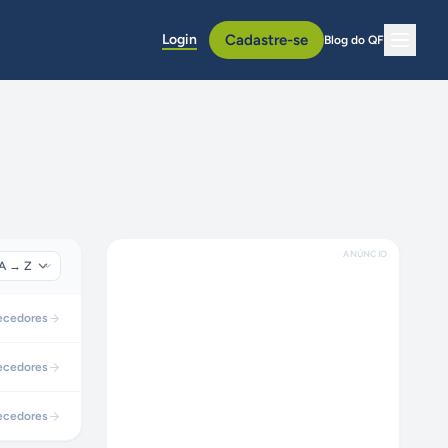
Login
Cadastre-se
Blog do QF
ANÚNCIO
ecedores
ecedores
ecedores