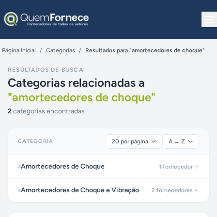
Pular para o conteúdo
Página Inicial
/
Categorias
/
Resultados para "amortecedores de choque"
RESULTADOS DE BUSCA
Categorias relacionadas a
"
amortecedores de choque
"
2
categorias encontradas
CATEGORIA
Amortecedores de Choque
1
fornecedor
Amortecedores de Choque e Vibração
2
fornecedores