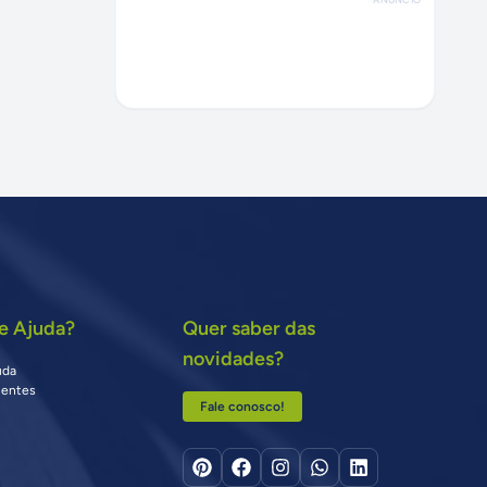
e Ajuda?
Quer saber das
novidades?
uda
uentes
Fale conosco!