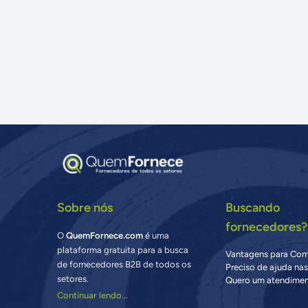
Sobre nós
Buscando
fornecedores?
O
QuemFornece.com
é uma
plataforma gratuita para a busca
Vantagens para Co
de fornecedores B2B de todos os
Preciso de ajuda na
setores.
Quero um atendimen
Continuar lendo...