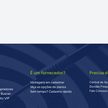
É um fornecedor?
Precisa d
Vantagens em cadastrar
Central de Aj
Dúvidas Freq
Veja as opções de planos
mpradores
Fale Conosco
Sem tempo? Cadastro rápido
s Buscas
to VIP