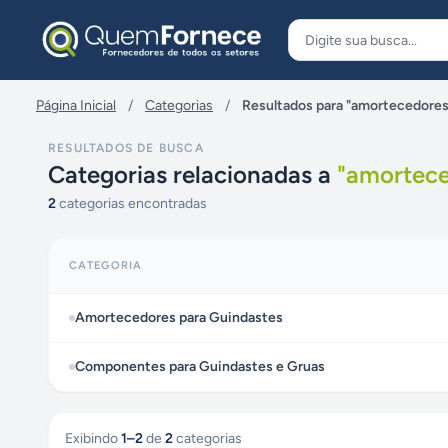
Pular para o conteúdo
Página Inicial
/
Categorias
/
Resultados para "amortecedores
RESULTADOS DE BUSCA
Categorias relacionadas a
"
amortece
2
categorias encontradas
CATEGORIA
Amortecedores para Guindastes
Componentes para Guindastes e Gruas
Exibindo
1
–
2
de
2
categorias