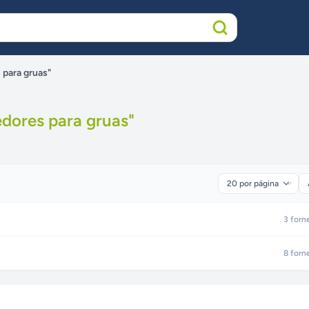
 para gruas"
dores para gruas
"
3
forn
8
forn