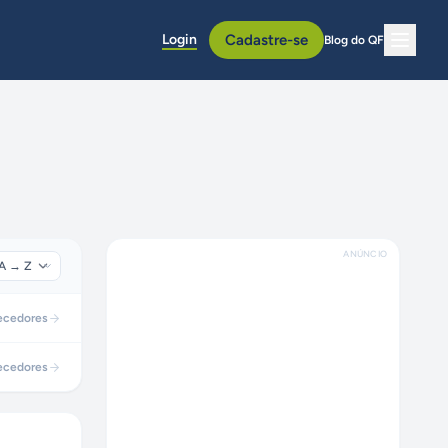
Login
Cadastre-se
Blog do QF
ANÚNCIO
ecedores
ecedores