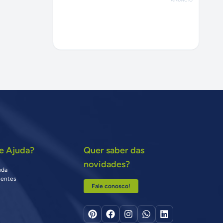
e Ajuda?
Quer saber das
novidades?
uda
uentes
Fale conosco!