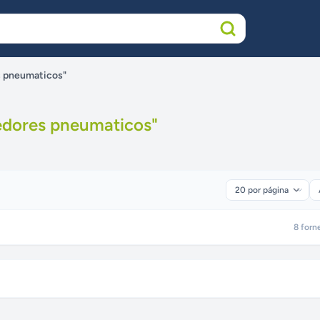
s pneumaticos"
dores pneumaticos
"
8
forn