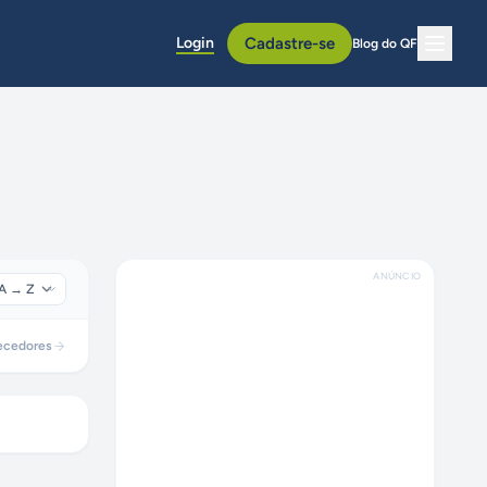
Login
Cadastre-se
Blog do QF
ANÚNCIO
ecedores