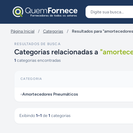
Pular para o conteúdo
Página Inicial
/
Categorias
/
Resultados para "amortecedore
RESULTADOS DE BUSCA
Categorias relacionadas a
"
amortece
1
categorias encontradas
CATEGORIA
Amortecedores Pneumáticos
Exibindo
1
–
1
de
1
categorias