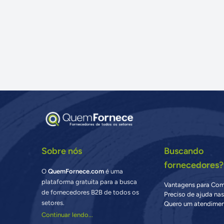
Sobre nós
Buscando
fornecedores?
O
QuemFornece.com
é uma
plataforma gratuita para a busca
Vantagens para Co
de fornecedores B2B de todos os
Preciso de ajuda na
setores.
Quero um atendimen
Continuar lendo...