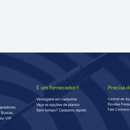
É um fornecedor?
Precisa d
Vantagens em cadastrar
Central de Aj
Dúvidas Freq
Veja as opções de planos
mpradores
Fale Conosco
Sem tempo? Cadastro rápido
s Buscas
to VIP