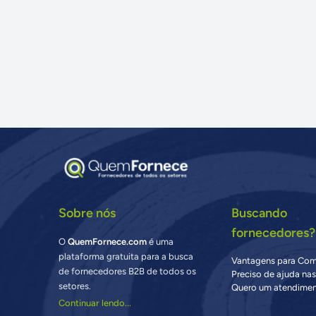
Sobre nós
Buscando
fornecedores?
O
QuemFornece.com
é uma
plataforma gratuita para a busca
Vantagens para Co
de fornecedores B2B de todos os
Preciso de ajuda na
setores.
Quero um atendimen
Continuar lendo...