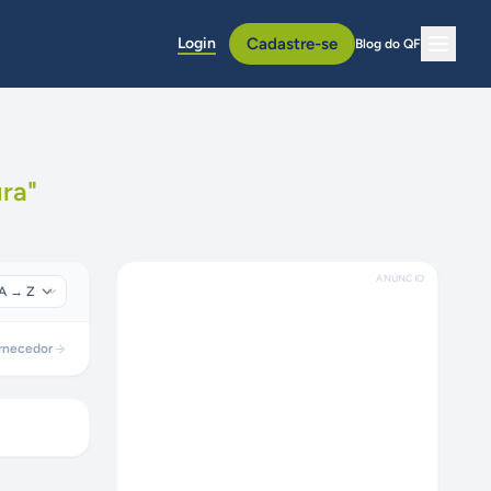
Login
Cadastre-se
Blog do QF
ura
"
ANÚNCIO
rnecedor