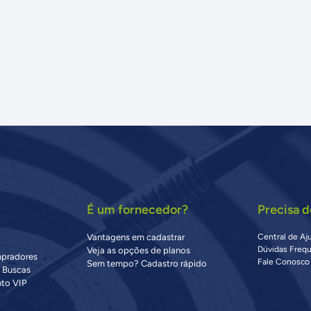
É um fornecedor?
Precisa d
Vantagens em cadastrar
Central de Aj
Dúvidas Freq
Veja as opções de planos
mpradores
Fale Conosco
Sem tempo? Cadastro rápido
s Buscas
to VIP