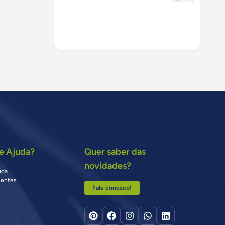
e Ajuda?
Quer saber das
novidades?
uda
uentes
Fale conosco!