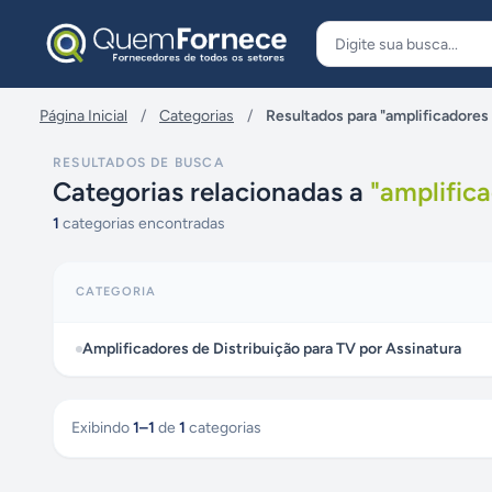
Pular para o conteúdo
Página Inicial
/
Categorias
/
Resultados para "amplificadores 
RESULTADOS DE BUSCA
Categorias relacionadas a
"
amplifica
1
categorias encontradas
CATEGORIA
Amplificadores de Distribuição para TV por Assinatura
Exibindo
1
–
1
de
1
categorias