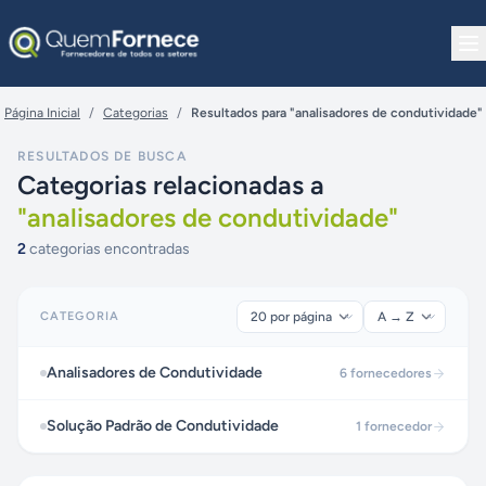
Pular para o conteúdo
Página Inicial
/
Categorias
/
Resultados para "analisadores de condutividade"
RESULTADOS DE BUSCA
Categorias relacionadas a
"
analisadores de condutividade
"
2
categorias encontradas
CATEGORIA
Analisadores de Condutividade
6
fornecedores
Solução Padrão de Condutividade
1
fornecedor