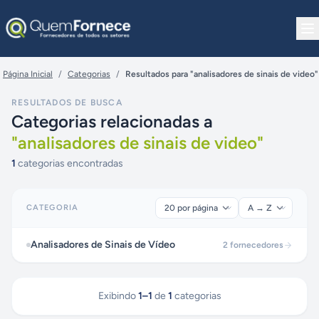
Pular para o conteúdo
Página Inicial
/
Categorias
/
Resultados para "analisadores de sinais de video"
RESULTADOS DE BUSCA
Categorias relacionadas a
"
analisadores de sinais de video
"
1
categorias encontradas
CATEGORIA
Analisadores de Sinais de Vídeo
2
fornecedores
Exibindo
1
–
1
de
1
categorias