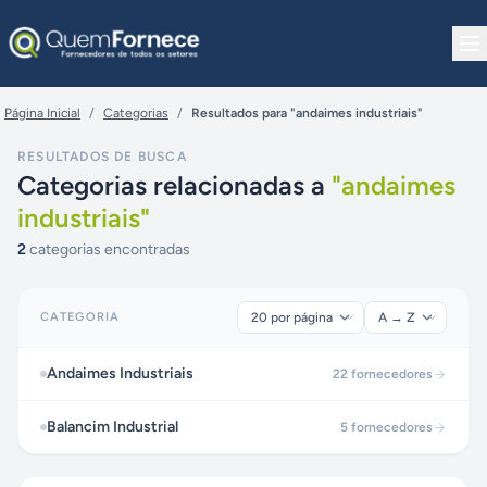
Pular para o conteúdo
Página Inicial
/
Categorias
/
Resultados para "andaimes industriais"
RESULTADOS DE BUSCA
Categorias relacionadas a
"
andaimes
industriais
"
2
categorias encontradas
CATEGORIA
Andaimes Industriais
22
fornecedores
Balancim Industrial
5
fornecedores