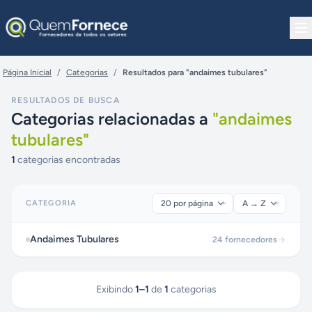
Pular para o conteúdo
Página Inicial
/
Categorias
/
Resultados para "andaimes tubulares"
RESULTADOS DE BUSCA
Categorias relacionadas a
"
andaimes
tubulares
"
1
categorias encontradas
CATEGORIA
Andaimes Tubulares
24
fornecedores
Exibindo
1
–
1
de
1
categorias