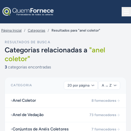
Pular para o conteúdo
Página Inicial
/
Categorias
/
Resultados para "anel coletor"
RESULTADOS DE BUSCA
Categorias relacionadas a
"
anel
coletor
"
3
categorias encontradas
CATEGORIA
Anel Coletor
8
fornecedores
Anel de Vedação
73
fornecedores
Conjuntos de Anéis Coletores
7
fornecedores