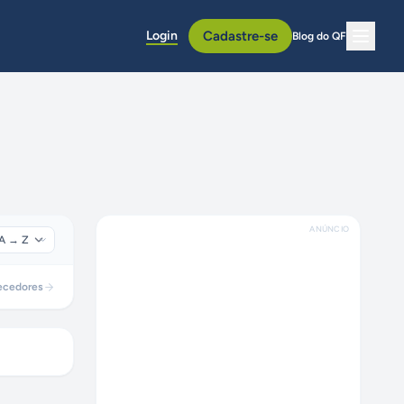
Login
Cadastre-se
Blog do QF
ANÚNCIO
ecedores