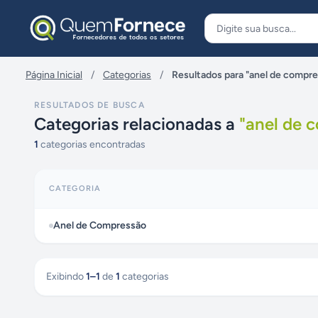
Pular para o conteúdo
Página Inicial
/
Categorias
/
Resultados para "anel de compr
RESULTADOS DE BUSCA
Categorias relacionadas a
"
anel de 
1
categorias encontradas
CATEGORIA
Anel de Compressão
Exibindo
1
–
1
de
1
categorias