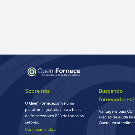
Sobre nós
Buscando
fornecedores?
O
QuemFornece.com
é uma
plataforma gratuita para a busca
Vantagens para Co
de fornecedores B2B de todos os
Preciso de ajuda na
setores.
Quero um atendimen
Continuar lendo...