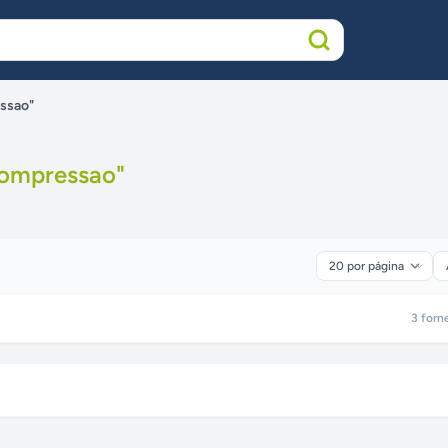
essao"
compressao
"
3
forn