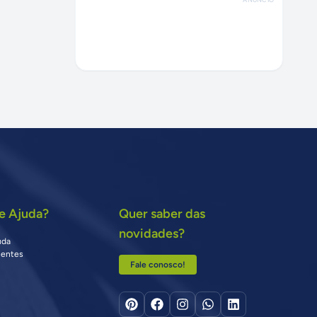
e Ajuda?
Quer saber das
novidades?
uda
uentes
Fale conosco!