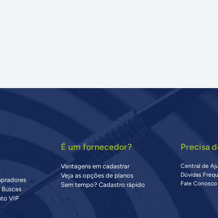
É um fornecedor?
Precisa d
Vantagens em cadastrar
Central de Aj
Dúvidas Freq
Veja as opções de planos
mpradores
Fale Conosco
Sem tempo? Cadastro rápido
s Buscas
to VIP