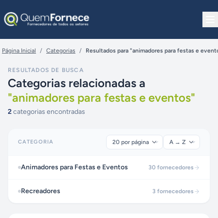
Pular para o conteúdo
Página Inicial
/
Categorias
/
Resultados para "animadores para festas e event
RESULTADOS DE BUSCA
Categorias relacionadas a
"
animadores para festas e eventos
"
2
categorias encontradas
CATEGORIA
Animadores para Festas e Eventos
30
fornecedores
Recreadores
3
fornecedores