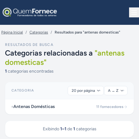
Pular para o conteúdo
Página Inicial
/
Categorias
/
Resultados para "antenas domesticas"
RESULTADOS DE BUSCA
Categorias relacionadas a
"
antenas
domesticas
"
1
categorias encontradas
CATEGORIA
Antenas Domésticas
11
fornecedores
Exibindo
1
–
1
de
1
categorias