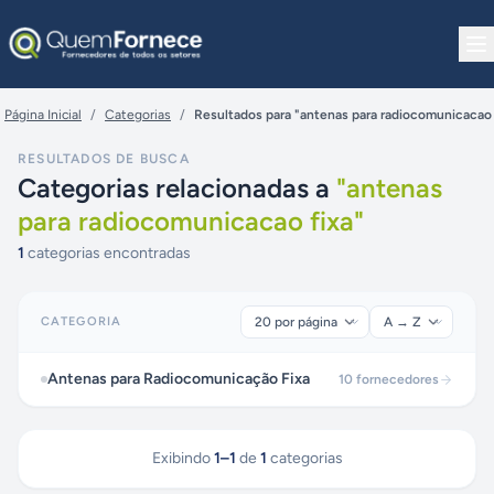
Pular para o conteúdo
Página Inicial
/
Categorias
/
Resultados para "antenas para radiocomunicacao 
RESULTADOS DE BUSCA
Categorias relacionadas a
"
antenas
para radiocomunicacao fixa
"
1
categorias encontradas
CATEGORIA
Antenas para Radiocomunicação Fixa
10
fornecedores
Exibindo
1
–
1
de
1
categorias