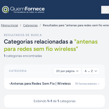
Pular para o conteúdo
Página Inicial
/
Categorias
/
Resultados para "antenas para redes sem fio wire
RESULTADOS DE BUSCA
Categorias relacionadas a
"
antenas
para redes sem fio wireless
"
1
categorias encontradas
CATEGORIA
Antenas para Redes Sem Fio | Wireless
19
fornecedores
Exibindo
1
–
1
de
1
categorias