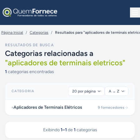
Pular para o conteúdo
Página Inicial
/
Categorias
/
Resultados para "aplicadores de terminais eletric
RESULTADOS DE BUSCA
Categorias relacionadas a
"
aplicadores de terminais eletricos
"
1
categorias encontradas
CATEGORIA
Aplicadores de Terminais Elétricos
9
fornecedores
Exibindo
1
–
1
de
1
categorias