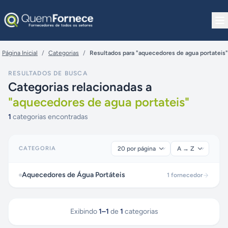
Pular para o conteúdo
Página Inicial
/
Categorias
/
Resultados para "aquecedores de agua portateis"
RESULTADOS DE BUSCA
Categorias relacionadas a
"
aquecedores de agua portateis
"
1
categorias encontradas
CATEGORIA
Aquecedores de Água Portáteis
1
fornecedor
Exibindo
1
–
1
de
1
categorias