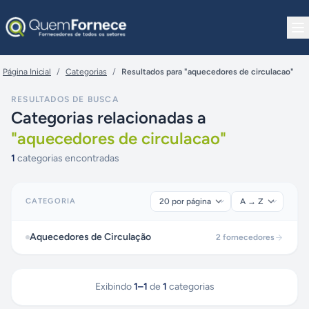
Pular para o conteúdo
Página Inicial
/
Categorias
/
Resultados para "aquecedores de circulacao"
RESULTADOS DE BUSCA
Categorias relacionadas a
"
aquecedores de circulacao
"
1
categorias encontradas
CATEGORIA
Aquecedores de Circulação
2
fornecedores
Exibindo
1
–
1
de
1
categorias