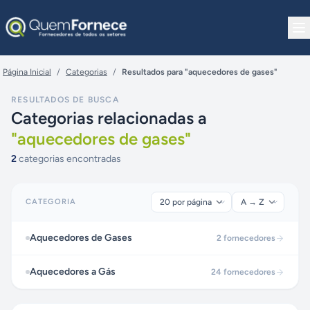
Pular para o conteúdo
Página Inicial
/
Categorias
/
Resultados para "aquecedores de gases"
RESULTADOS DE BUSCA
Categorias relacionadas a
"
aquecedores de gases
"
2
categorias encontradas
CATEGORIA
Aquecedores de Gases
2
fornecedores
Aquecedores a Gás
24
fornecedores