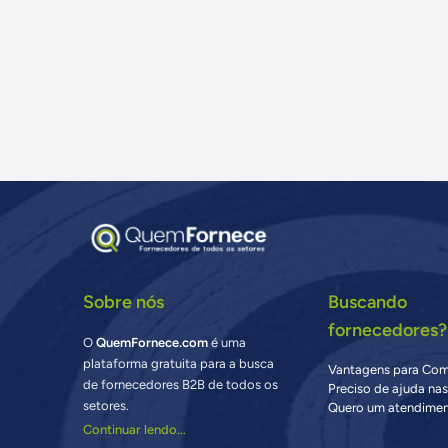
Sobre nós
Buscando
fornecedores?
O
QuemFornece.com
é uma
plataforma gratuita para a busca
Vantagens para Co
de fornecedores B2B de todos os
Preciso de ajuda na
setores.
Quero um atendimen
Continuar lendo...