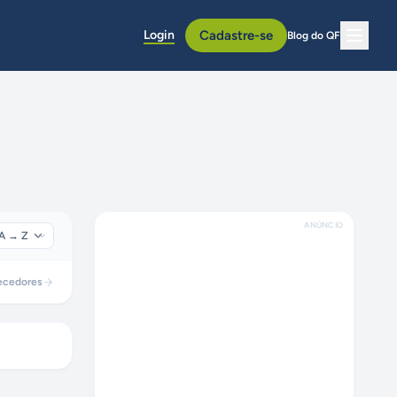
Login
Cadastre-se
Blog do QF
ANÚNCIO
ecedores