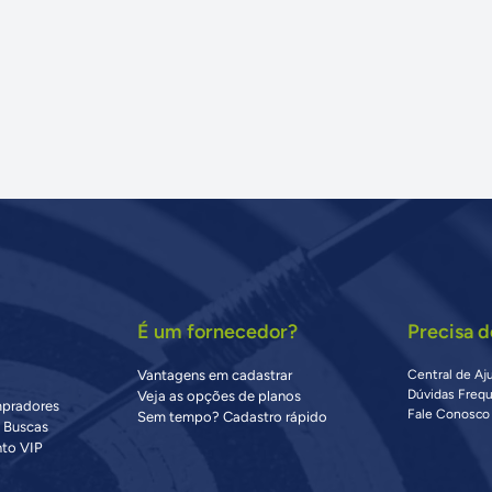
É um fornecedor?
Precisa d
Vantagens em cadastrar
Central de Aj
Dúvidas Freq
Veja as opções de planos
mpradores
Fale Conosco
Sem tempo? Cadastro rápido
s Buscas
to VIP