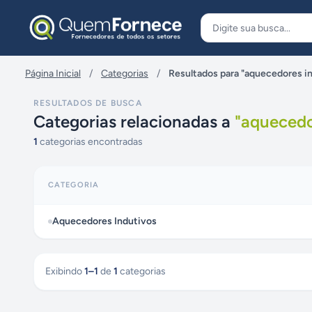
Pular para o conteúdo
Página Inicial
/
Categorias
/
Resultados para "aquecedores i
RESULTADOS DE BUSCA
Categorias relacionadas a
"
aquecedo
1
categorias encontradas
CATEGORIA
Aquecedores Indutivos
Exibindo
1
–
1
de
1
categorias