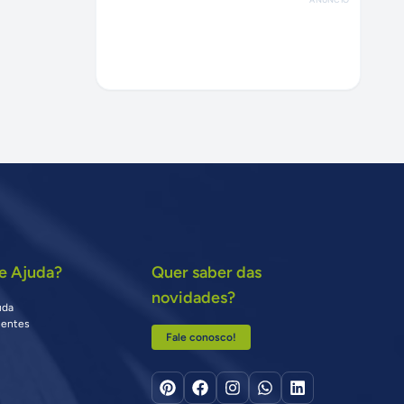
e Ajuda?
Quer saber das
novidades?
uda
uentes
Fale conosco!