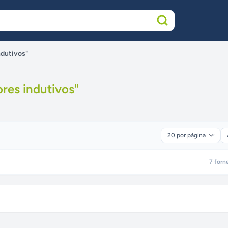
ndutivos"
res indutivos
"
7
forn