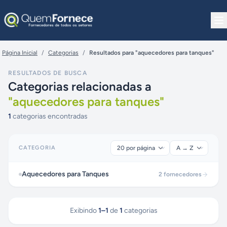
Pular para o conteúdo
Página Inicial
/
Categorias
/
Resultados para "aquecedores para tanques"
RESULTADOS DE BUSCA
Categorias relacionadas a
"
aquecedores para tanques
"
1
categorias encontradas
CATEGORIA
Aquecedores para Tanques
2
fornecedores
Exibindo
1
–
1
de
1
categorias