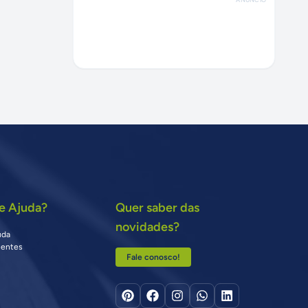
e Ajuda?
Quer saber das
novidades?
uda
uentes
Fale conosco!