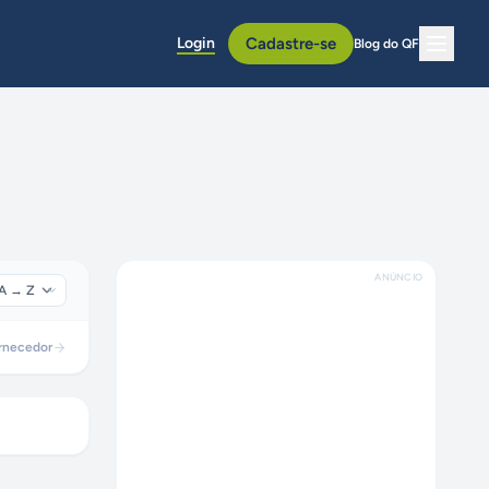
Login
Cadastre-se
Blog do QF
ANÚNCIO
rnecedor