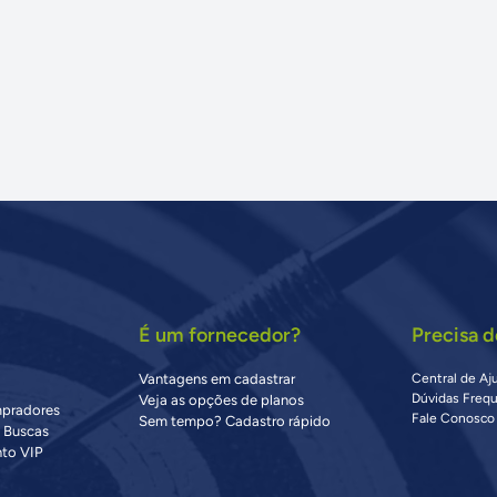
É um fornecedor?
Precisa d
Vantagens em cadastrar
Central de Aj
Dúvidas Freq
Veja as opções de planos
mpradores
Fale Conosco
Sem tempo? Cadastro rápido
s Buscas
to VIP