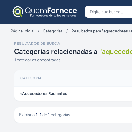
Pular para o conteúdo
Página Inicial
/
Categorias
/
Resultados para "aquecedores r
RESULTADOS DE BUSCA
Categorias relacionadas a
"
aquecedo
1
categorias encontradas
CATEGORIA
Aquecedores Radiantes
Exibindo
1
–
1
de
1
categorias