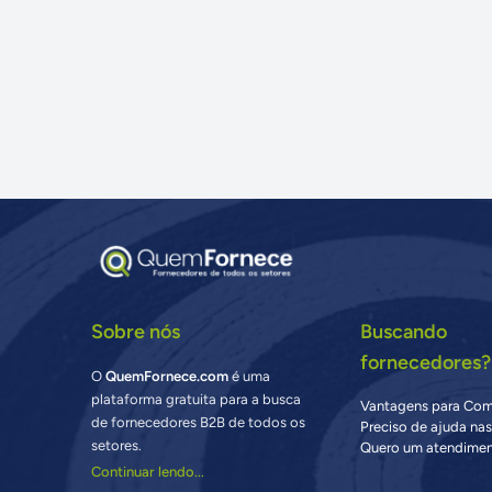
Sobre nós
Buscando
fornecedores?
O
QuemFornece.com
é uma
plataforma gratuita para a busca
Vantagens para Co
de fornecedores B2B de todos os
Preciso de ajuda na
setores.
Quero um atendimen
Continuar lendo...