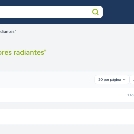
adiantes"
res radiantes
"
1
fo