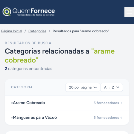
Pular para o conteúdo
Página Inicial
/
Categorias
/
Resultados para "arame cobreado"
RESULTADOS DE BUSCA
Categorias relacionadas a
"
arame
cobreado
"
2
categorias encontradas
CATEGORIA
Arame Cobreado
5
fornecedores
Mangueiras para Vácuo
5
fornecedores