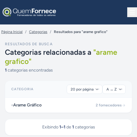
Pular para o conteúdo
Página Inicial
/
Categorias
/
Resultados para "arame grafico"
RESULTADOS DE BUSCA
Categorias relacionadas a
"
arame
grafico
"
1
categorias encontradas
CATEGORIA
Arame Gráfico
2
fornecedores
Exibindo
1
–
1
de
1
categorias