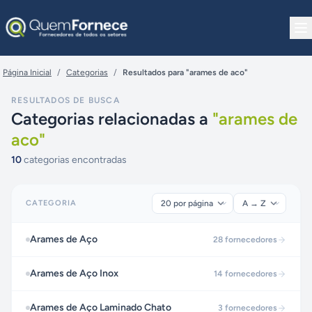
Pular para o conteúdo
Página Inicial
/
Categorias
/
Resultados para "arames de aco"
RESULTADOS DE BUSCA
Categorias relacionadas a
"
arames de
aco
"
10
categorias encontradas
CATEGORIA
Arames de Aço
28
fornecedores
Arames de Aço Inox
14
fornecedores
Arames de Aço Laminado Chato
3
fornecedores