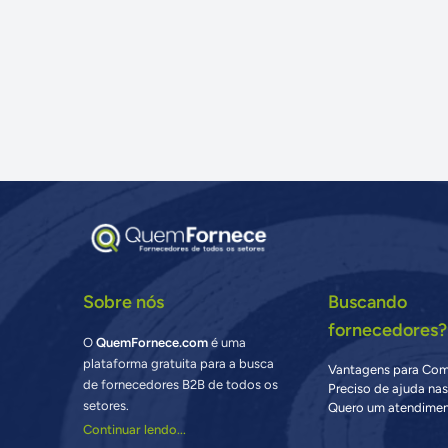
Sobre nós
Buscando
fornecedores?
O
QuemFornece.com
é uma
plataforma gratuita para a busca
Vantagens para Co
de fornecedores B2B de todos os
Preciso de ajuda na
setores.
Quero um atendimen
Continuar lendo...