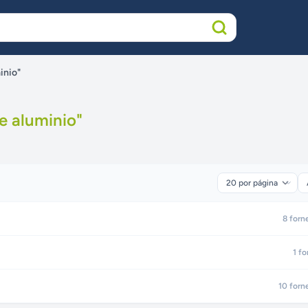
inio"
e aluminio
"
8
forn
1
fo
10
forn