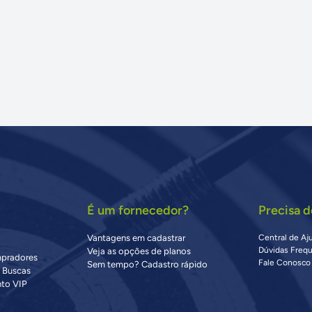
É um fornecedor?
Precisa d
Vantagens em cadastrar
Central de Aj
Dúvidas Freq
Veja as opções de planos
mpradores
Fale Conosco
Sem tempo? Cadastro rápido
s Buscas
to VIP