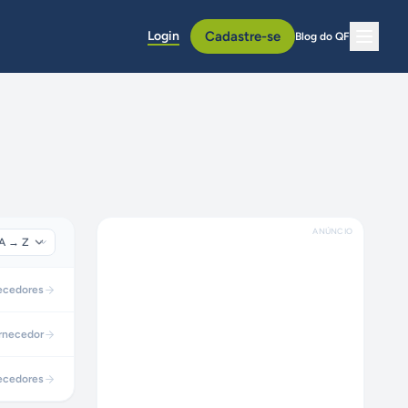
Login
Cadastre-se
Blog do QF
ANÚNCIO
ecedores
rnecedor
ecedores