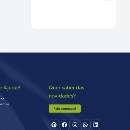
e Ajuda?
Quer saber das
novidades?
uda
uentes
Fale conosco!