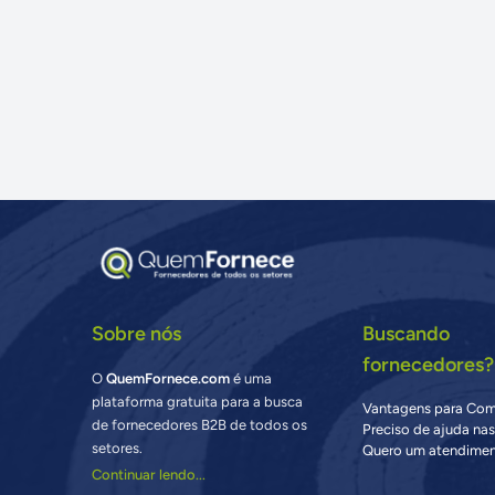
Sobre nós
Buscando
fornecedores?
O
QuemFornece.com
é uma
plataforma gratuita para a busca
Vantagens para Co
de fornecedores B2B de todos os
Preciso de ajuda na
setores.
Quero um atendimen
Continuar lendo...