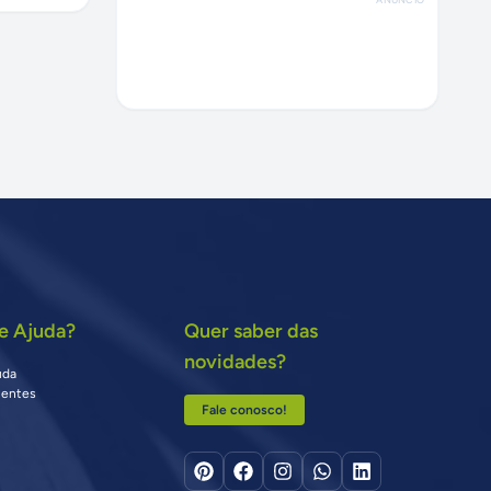
e Ajuda?
Quer saber das
novidades?
uda
uentes
Fale conosco!