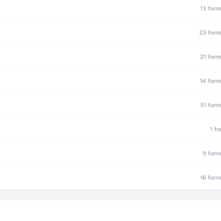
13
forn
23
forn
21
forn
14
forn
51
forn
1
fo
9
forn
16
forn