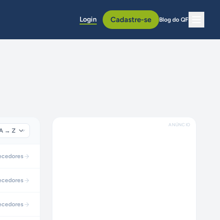
Login
Cadastre-se
Blog do QF
ANÚNCIO
ecedores
ecedores
ecedores