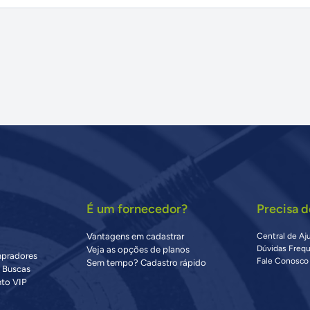
É um fornecedor?
Precisa d
Vantagens em cadastrar
Central de Aj
Dúvidas Freq
Veja as opções de planos
mpradores
Fale Conosco
Sem tempo? Cadastro rápido
s Buscas
to VIP