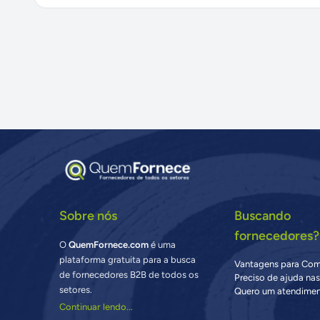
Sobre nós
Buscando
fornecedores?
O
QuemFornece.com
é uma
plataforma gratuita para a busca
Vantagens para Co
de fornecedores B2B de todos os
Preciso de ajuda na
setores.
Quero um atendimen
Continuar lendo...