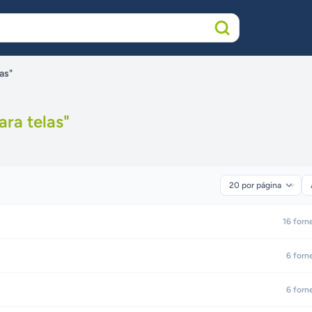
as"
ara telas
"
16
forn
6
forn
6
forn