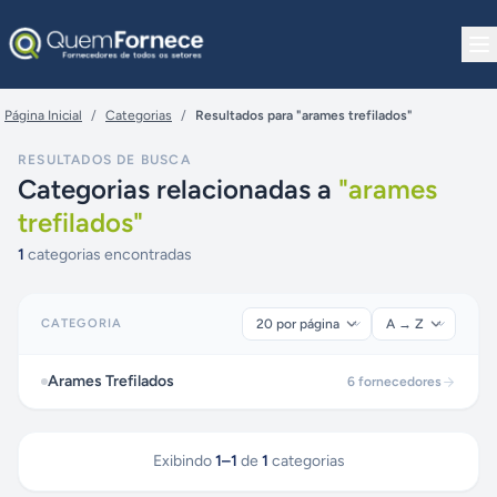
Pular para o conteúdo
Página Inicial
/
Categorias
/
Resultados para "arames trefilados"
RESULTADOS DE BUSCA
Categorias relacionadas a
"
arames
trefilados
"
1
categorias encontradas
CATEGORIA
Arames Trefilados
6
fornecedores
Exibindo
1
–
1
de
1
categorias