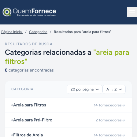
Pular para o conteúdo
Página Inicial
/
Categorias
/
Resultados para "areia para filtros"
RESULTADOS DE BUSCA
Categorias relacionadas a
"
areia para
filtros
"
8
categorias encontradas
CATEGORIA
Areia para Filtros
14
fornecedores
Areia para Pré-Filtro
2
fornecedores
Filtros de Areia
14
fornecedores