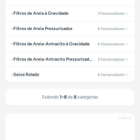
Filtros de Areia à Gravidade
3
fornecedores
Filtros de Areia Pressurizados
6
fornecedores
Filtros de Areia-Antracito à Gravidade
4
fornecedores
Filtros de Areia-Antracito Pressurizados
5
fornecedores
Seixo Rolado
6
fornecedores
Exibindo
1
–
8
de
8
categorias
ANÚNCIO