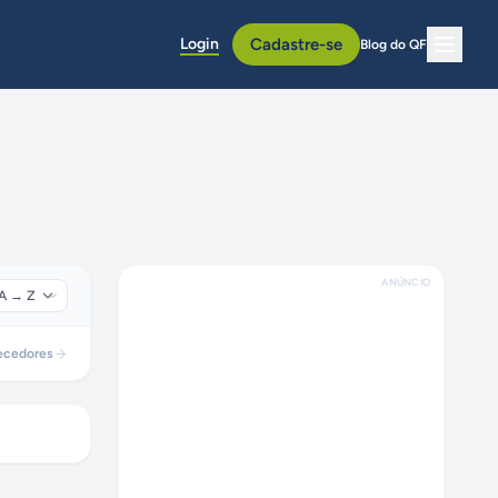
Login
Cadastre-se
Blog do QF
ANÚNCIO
ecedores