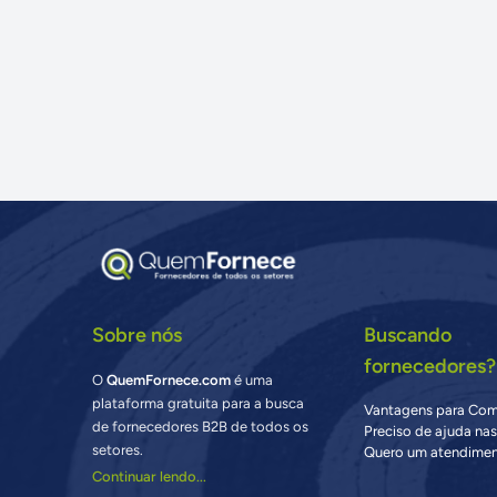
Sobre nós
Buscando
fornecedores?
O
QuemFornece.com
é uma
plataforma gratuita para a busca
Vantagens para Co
de fornecedores B2B de todos os
Preciso de ajuda na
setores.
Quero um atendimen
Continuar lendo...