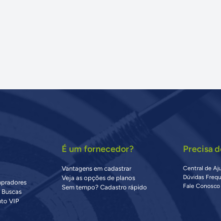
É um fornecedor?
Precisa d
Vantagens em cadastrar
Central de Aj
Dúvidas Freq
Veja as opções de planos
mpradores
Fale Conosco
Sem tempo? Cadastro rápido
s Buscas
to VIP