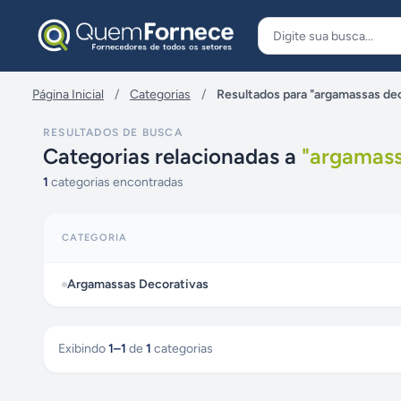
Pular para o conteúdo
Página Inicial
/
Categorias
/
Resultados para "argamassas de
RESULTADOS DE BUSCA
Categorias relacionadas a
"
argamass
1
categorias encontradas
CATEGORIA
Argamassas Decorativas
Exibindo
1
–
1
de
1
categorias