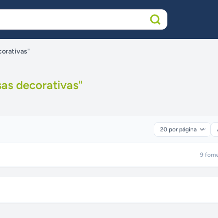
corativas"
as decorativas
"
9
forn