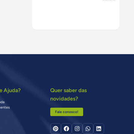
e Ajuda?
Quer saber das
novidades?
uda
uentes
Fale conosco!